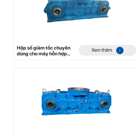
Hộp số giảm tốc chuyên
Xem thêm
dùng cho máy hỗn hợp
hai trục không trọng lực
dòng YHL Mã 4