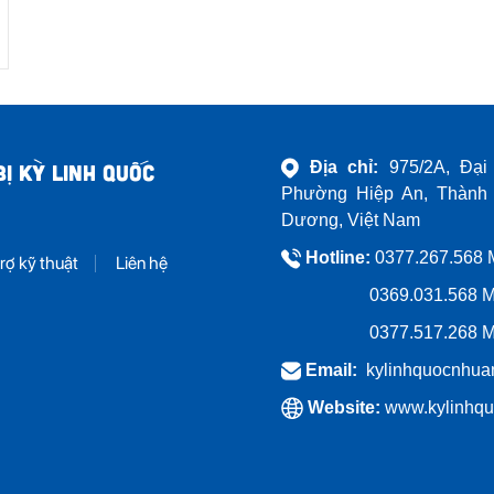
Địa chỉ:
975/2A, Đại
Ị KỲ LINH QUỐC
Phường Hiệp An, Thành 
Dương, Việt Nam
Hotline:
0377.267.568 M
rợ kỹ thuật
Liên hệ
0369.031.568
M
0377.517.268
M
Email:
kylinhquocnhua
Website:
www.kylinhq