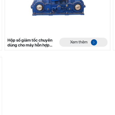
Hộp số giảm tốc chuyên
Xem thêm
dùng cho máy hỗn hợp
hai trục không trọng lực
dòng YHL Mã 6