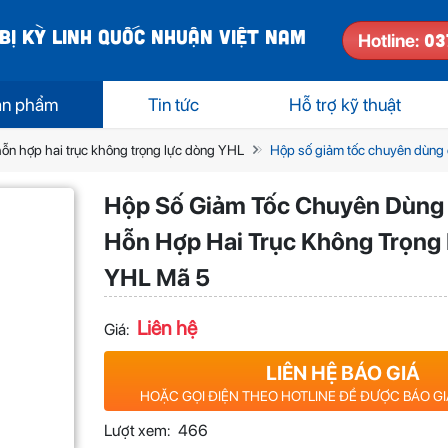
BỊ KỲ LINH QUỐC NHUẬN VIỆT NAM
03
Hotline:
ản phẩm
Tin tức
Hỗ trợ kỹ thuật
ỗn hợp hai trục không trọng lực dòng YHL
Hộp số giảm tốc chuyên dùng 
Hộp Số Giảm Tốc Chuyên Dùng
Hỗn Hợp Hai Trục Không Trọng
YHL Mã 5
Liên hệ
Giá:
LIÊN HỆ BÁO GIÁ
HOẶC GỌI ĐIỆN THEO HOTLINE ĐỂ ĐƯỢC BÁO G
Lượt xem:
466