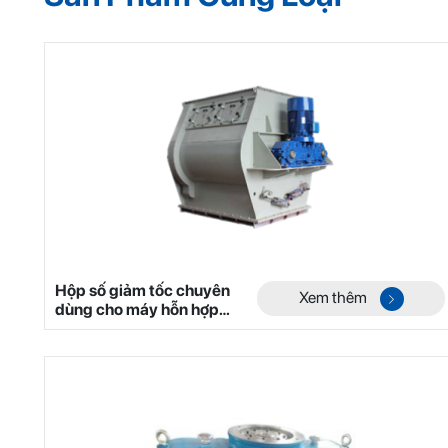
Hộp số giảm tốc chuyên
Xem thêm
dùng cho máy hỗn hợp
hai trục không trọng lực
dòng YHL Mã 2