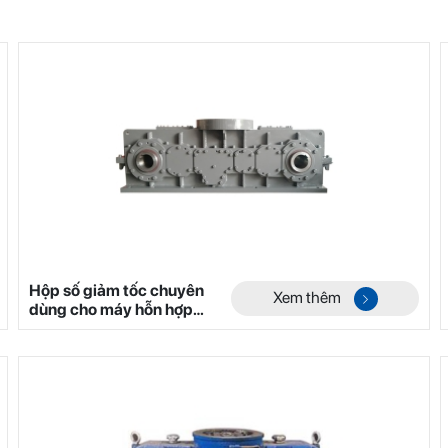
Hộp số giảm tốc chuyên
Xem thêm
dùng cho máy hỗn hợp
hai trục không trọng lực
dòng YHL Mã 1