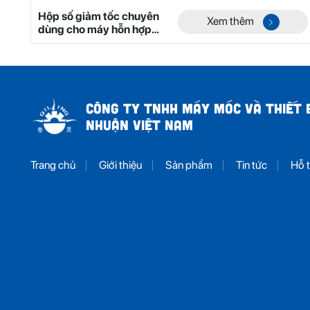
Hộp số giảm tốc chuyên
Xem thêm
dùng cho máy hỗn hợp
hai trục không trọng lực
dòng YHL Mã 8
CÔNG TY TNHH MÁY MÓC VÀ THIẾT B
NHUẬN VIỆT NAM
Trang chủ
Giới thiệu
Sản phẩm
Tin tức
Hỗ t