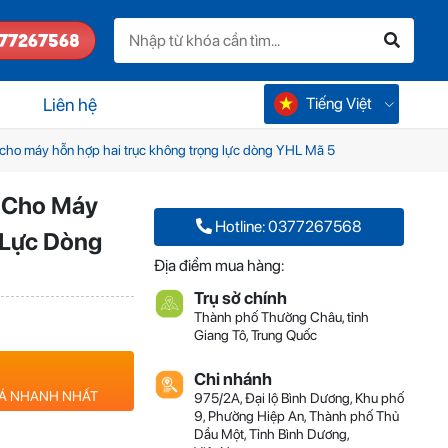
77267568
Tiếng Việt
Liên hệ
中国
cho máy hỗn hợp hai trục không trọng lực dòng YHL Mã 5
 Cho Máy
Hotline: 0377267568
 Lực Dòng
Địa điểm mua hàng:
Trụ sở chính
Thành phố Thường Châu, tỉnh
Giang Tô, Trung Quốc
Chi nhánh
IÁ NHANH NHẤT
975/2A, Đại lộ Bình Dương, Khu phố
9, Phường Hiệp An, Thành phố Thủ
Dầu Một, Tỉnh Bình Dương,