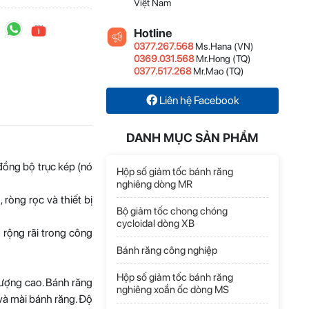
Việt Nam
Hotline
0377.267.568
Ms.Hana (VN)
0369.031.568
Mr.Hong (TQ)
0377.517.268
Mr.Mao (TQ)
Liên hệ Facebook
DANH MỤC SẢN PHẨM
Hộp số trục song
song dòng H
đồng bộ trục kép (nó
Hộp số giảm tốc bánh răng
Liên hệ
nghiêng dòng MR
ròng rọc và thiết bị
Bộ giảm tốc chong chóng
cycloidal dòng XB
Hộp số trục đứng
 rộng rãi trong công
dòng B
Liên hệ
Bánh răng công nghiệp
Hộp số giảm tốc bánh răng
lượng cao. Bánh răng
nghiêng xoắn ốc dòng MS
và mài bánh răng. Độ
Hộp giảm tốc trực