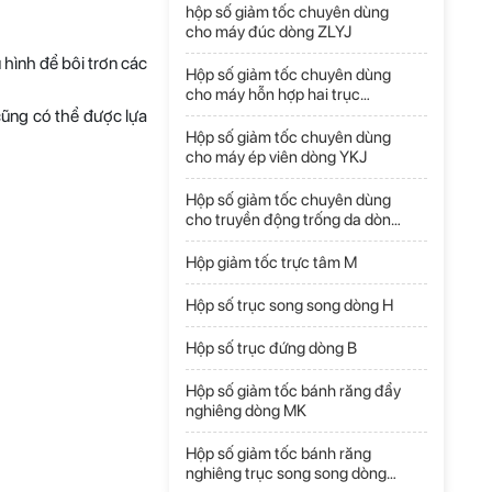
tâm M1
hộp số giảm tốc chuyên dùng
Liên hệ
cho máy đúc dòng ZLYJ
hình để bôi trơn các
Hộp số giảm tốc chuyên dùng
cho máy hỗn hợp hai trục
Bánh răng công
không trọng lực dòng YHL
cũng có thể được lựa
nghiệp
Hộp số giảm tốc chuyên dùng
Liên hệ
cho máy ép viên dòng YKJ
Hộp số giảm tốc chuyên dùng
cho truyền động trống da dòng
Bộ giảm tốc chong
WXGT
chóng cycloidal
dòng XB
Liên hệ
Hộp giảm tốc trực tâm M
Hộp số trục song song dòng H
Hộp giảm tốc trực
Hộp số trục đứng dòng B
tâm M1
Liên hệ
Hộp số giảm tốc bánh răng đẩy
nghiêng dòng MK
Hộp số giảm tốc bánh răng
Hộp số giảm tốc
nghiêng trục song song dòng
chuyên dùng cho