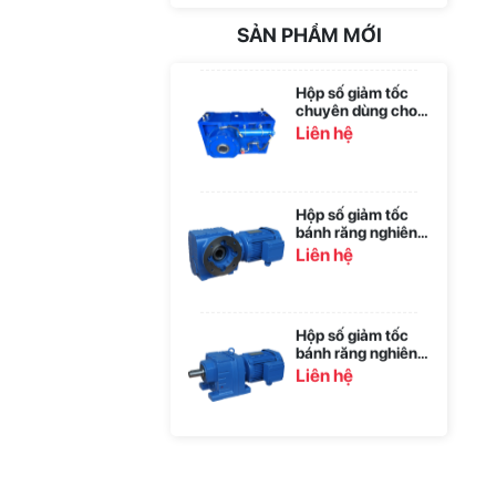
MF
máy hỗn hợp hai
Liên hệ
trục không trọng
SẢN PHẨM MỚI
lực dòng YHL Mã 2
Hộp số giảm tốc
chuyên dùng cho
máy đúc dòng
Liên hệ
ZLYJ Mã 2
Hộp số giảm tốc
bánh răng nghiêng
xoắn ốc dòng MS
Liên hệ
Hộp số giảm tốc
bánh răng nghiêng
dòng MR Mã 1
Liên hệ
Bộ giảm tốc chong
chóng cycloidal
dòng XB
Liên hệ