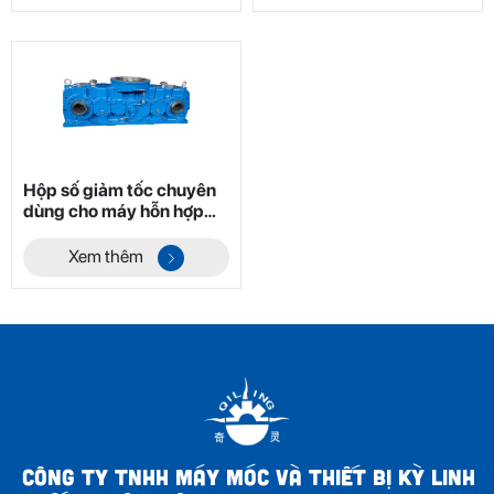
Hộp số giảm tốc chuyên
dùng cho máy hỗn hợp
hai trục không trọng lực
dòng YHL Mã 8
Xem thêm
CÔNG TY TNHH MÁY MÓC VÀ THIẾT BỊ KỲ LINH