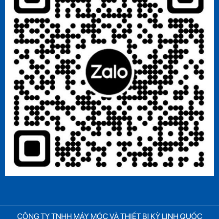
CÔNG TY TNHH MÁY MÓC VÀ THIẾT BỊ KỲ LINH QUỐC