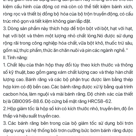
kiệm cấu hình của động cơ mà còn có thể tiết kiệm bánh xích,
ròng rọc và thiết bị đồng bộ hóa của bộ trộn truyền động, có cấu
trúc nhỏ gọn và tiết kiệm không gian lắp đặt.
3. Dòng sản phẩm này thích hợp để trộn bột với bột, hạt với hạt,
hạt với bột và thêm một lượng nhỏ chất lỏng.Nó được sử dụng
rộng rãi trong công nghiệp hóa chất, vữa bột khô, thuốc trừ sâu,
gốm sứ, thực phẩm, thức ăn chăn nuôi và pin các ngành nghề. "
II. Tính năng:
1. Chất liệu của thân hộp thay đổi tùy theo kích thước và thông
số kỹ thuật, bao gồm gang xám chất lượng cao và thép hàn chất
lượng cao. Bánh răng và các bộ phận trục được làm bằng thép
hợp kim có độ bền cao. Các bánh răng được xử lý bằng quá trình
cacbon hóa, làm nguội và mài bánh răng. Độ chính xác của thiết
bị là GBl0095-88.6. Độ cứng bề mặt răng HRC58-62.
2. Hộp giảm tốc là hộp số kín có kích thước nhỏ, truyền êm, độ ồn
thấp và hiệu suất truyền cao.
3. Các bánh răng bên trong của bộ giảm tốc sử dụng bôi trơn
dạng vung và hệ thống bôi trơn cưỡng bức bơm bánh răng được