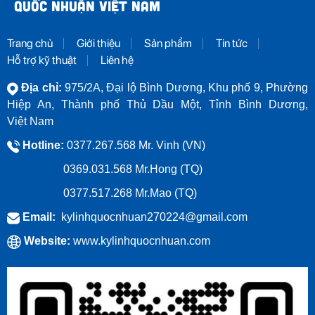
QUỐC NHUẬN VIỆT NAM
Trang chủ
Giới thiệu
Sản phẩm
Tin tức
Hỗ trợ kỹ thuật
Liên hệ
Địa chỉ:
975/2A, Đại lộ Bình Dương, Khu phố 9, Phường
Hiệp An, Thành phố Thủ Dầu Một, Tỉnh Bình Dương,
Việt Nam
Hotline:
0377.267.568 Mr. Vinh (VN)
0369.031.568
Mr.Hong (TQ)
0377.517.268
Mr.Mao (TQ)
Email:
kylinhquocnhuan270224@gmail.com
Website:
www.kylinhquocnhuan.com