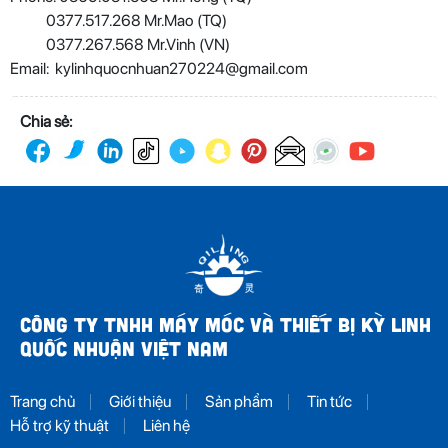
0377.517.268 Mr.Mao (TQ)
0377.267.568 Mr.Vinh (VN)
Email: kylinhquocnhuan270224@gmail.com
Chia sẻ:
CÔNG TY TNHH MÁY MÓC VÀ THIẾT BỊ KỲ LINH
QUỐC NHUẬN VIỆT NAM
Trang chủ
Giới thiệu
Sản phẩm
Tin tức
Hỗ trợ kỹ thuật
Liên hệ