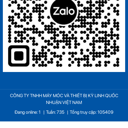
CÔNG TY TNHH MÁY MÓC VÀ THIẾT BỊ KỲ LINH QUỐC
NHUẬN VIỆT NAM
Đang online: 1
|
Tuần: 735
|
Tổng truy cập: 105409