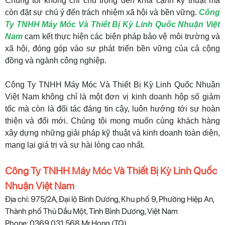
Chúng tôi không chỉ chú trọng đến khía cạnh kỹ thuật mà
còn đặt sự chú ý đến trách nhiệm xã hội và bền vững.
Công
Ty TNHH Máy Móc Và Thiết Bị Kỳ Linh Quốc Nhuận Việt
Nam
cam kết thực hiện các biện pháp bảo vệ môi trường và
xã hội, đóng góp vào sự phát triển bền vững của cả cộng
đồng và ngành công nghiệp.
Công Ty TNHH Máy Móc Và Thiết Bị Kỳ Linh Quốc Nhuận
Việt Nam không chỉ là một đơn vị kinh doanh hộp số giảm
tốc mà còn là đối tác đáng tin cậy, luôn hướng tới sự hoàn
thiện và đổi mới. Chúng tôi mong muốn cùng khách hàng
xây dựng những giải pháp kỹ thuật và kinh doanh toàn diện,
mang lại giá trị và sự hài lòng cao nhất.
Công Ty TNHH Máy Móc Và Thiết Bị Kỳ Linh Quốc
Nhuận Việt Nam
Địa chỉ: 975/2A, Đại lộ Bình Dương, Khu phố 9, Phường Hiệp An,
Thành phố Thủ Dầu Một, Tỉnh Bình Dương, Việt Nam
Phone: 0369.031.568 Mr.Hong (TQ)