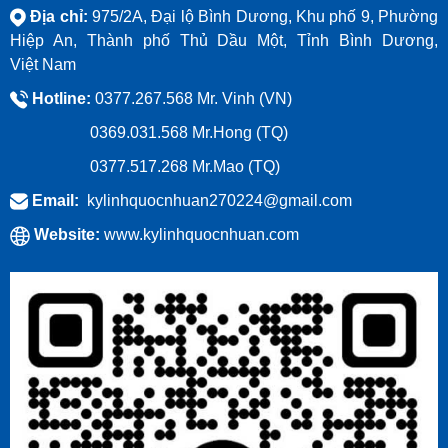
Địa chỉ:
975/2A, Đại lộ Bình Dương, Khu phố 9, Phường
Hiệp An, Thành phố Thủ Dầu Một, Tỉnh Bình Dương,
Việt Nam
Hotline:
0377.267.568 Mr. Vinh (VN)
0369.031.568
Mr.Hong (TQ)
0377.517.268
Mr.Mao (TQ)
Email:
kylinhquocnhuan270224@gmail.com
Website:
www.kylinhquocnhuan.com