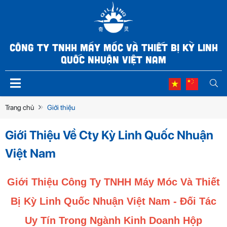
CÔNG TY TNHH MÁY MÓC VÀ THIẾT BỊ KỲ LINH
QUỐC NHUẬN VIỆT NAM
Trang chủ
Giới thiệu
Giới Thiệu Về Cty Kỳ Linh Quốc Nhuận
Việt Nam
Giới Thiệu Công Ty TNHH Máy Móc Và Thiết
Bị Kỳ Linh Quốc Nhuận Việt Nam - Đối Tác
Uy Tín Trong Ngành Kinh Doanh Hộp