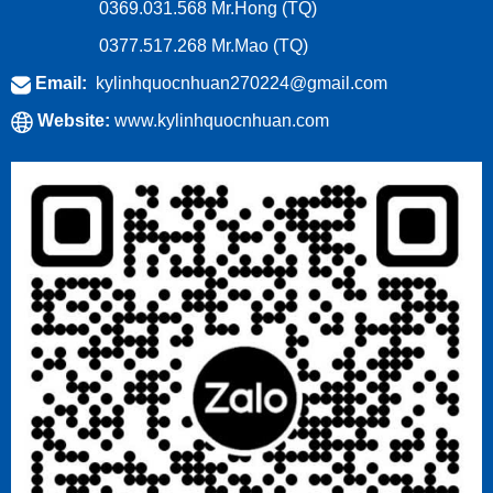
0369.031.568
Mr.Hong (TQ)
0377.517.268
Mr.Mao (TQ)
Email:
kylinhquocnhuan270224@gmail.com
Website:
www.kylinhquocnhuan.com