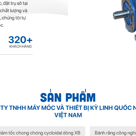
 đặt trụ sở tại
t chất lượng và
 chúng tôi tự
c.
320
+
KHÁCH HÀNG
Sản phẩm
TY TNHH MÁY MÓC VÀ THIẾT BỊ KỲ LINH QUỐC
VIỆT NAM
iảm tốc chong chóng cycloidal dòng XB
Bánh răng công ngh