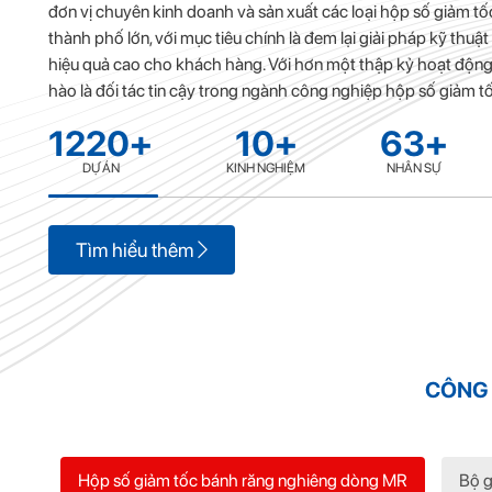
đơn vị chuyên kinh doanh và sản xuất các loại hộp số giảm tốc,
thành phố lớn, với mục tiêu chính là đem lại giải pháp kỹ thuậ
hiệu quả cao cho khách hàng. Với hơn một thập kỷ hoạt động,
hào là đối tác tin cậy trong ngành công nghiệp hộp số giảm tố
1220
+
10
+
63
+
DỰ ÁN
KINH NGHIỆM
NHÂN SỰ
Tìm hiểu thêm
CÔNG 
Hộp số giảm tốc bánh răng nghiêng dòng MR
Bộ g