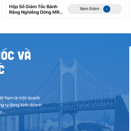
Hộp Số Giảm Tốc Bánh
Xem thêm
Răng Nghiêng Dòng MR
Mã 7
óc Và
c
ệt Nam là một doanh
ông ty đang kinh doanh
...