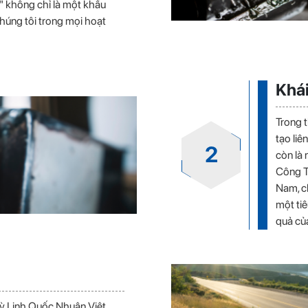
" không chỉ là một khẩu
chúng tôi trong mọi hoạt
Khái
Trong t
tạo liê
2
còn là
Công T
Nam, ch
một tiê
quả củ
ỳ Linh Quốc Nhuận Việt