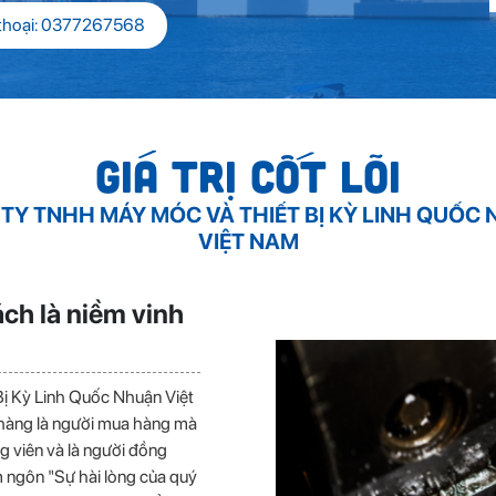
thoại: 0377267568
GIÁ TRỊ CỐT LÕI
TY TNHH MÁY MÓC VÀ THIẾT BỊ KỲ LINH QUỐC
VIỆT NAM
ách là niềm vinh
ị Kỳ Linh Quốc Nhuận Việt
hàng là người mua hàng mà
ng viên và là người đồng
m ngôn "Sự hài lòng của quý