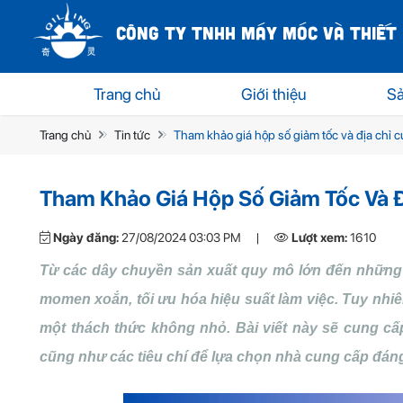
CÔNG TY TNHH MÁY MÓC VÀ THIẾT 
Trang chủ
Giới thiệu
S
Trang chủ
Tin tức
Tham khảo giá hộp số giảm tốc và địa chỉ c
Tham Khảo Giá Hộp Số Giảm Tốc Và Đ
Ngày đăng:
27/08/2024 03:03 PM
|
Lượt xem:
1610
Từ các dây chuyền sản xuất quy mô lớn đến những 
momen xoắn, tối ưu hóa hiệu suất làm việc. Tuy nhiê
một thách thức không nhỏ. Bài viết này sẽ cung cấ
cũng như các tiêu chí để lựa chọn nhà cung cấp đáng 