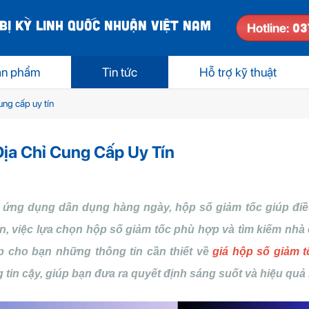
BỊ KỲ LINH QUỐC NHUẬN VIỆT NAM
03
Hotline:
ản phẩm
Tin tức
Hỗ trợ kỹ thuật
ung cấp uy tín
ịa Chỉ Cung Cấp Uy Tín
ứng dụng dân dụng hàng ngày, hộp số giảm tốc giúp điề
n, việc lựa chọn hộp số giảm tốc phù hợp và tìm kiếm nhà 
p cho bạn những thông tin cần thiết về
giá hộp số giảm t
tin cậy, giúp bạn đưa ra quyết định sáng suốt và hiệu quả 