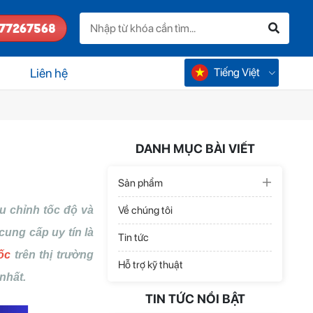
77267568
Công Ty Chuyên
Cung Cấp Hộp Số
Giảm Tốc Độ Giá
28/10/2024
Cạnh Tranh, Bảo
Tiếng Việt
Liên hệ
Hành Dài Hạn - Kỳ
Linh Quốc Nhuận
中国
Giới Thiệu Tổng
Quan Về Dòng Sản
Phẩm Hộp Số ZQ
28/10/2024
Tại Công Ty Kỳ
DANH MỤC BÀI VIẾT
Linh Quốc Nhuận
Mua Hộp Số Giảm
Sản phẩm
Tốc Giá Rẻ Chất
Lượng Tại Bình
28/10/2024
u chỉnh tốc độ và
Về chúng tôi
Dương – Nhà Cung
Cấp Uy Tín Kỳ Linh
cung cấp uy tín là
Tin tức
Quốc Nhuận
ốc
trên thị trường
Công Ty Cung Cấp
Hỗ trợ kỹ thuật
Bộ Giảm Tốc Chất
nhất.
Lượng Uy Tín Tại
28/10/2024
Việt Nam
TIN TỨC NỔI BẬT